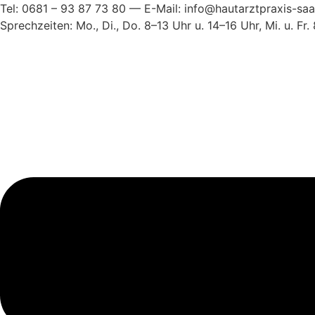
Zum
Tel: 0681 – 93 87 73 80 — E-Mail: info@hautarztpraxis-sa
Inhalt
Sprechzeiten: Mo., Di., Do. 8–13 Uhr u. 14–16 Uhr, Mi. u. F
wechseln
Main
Menu